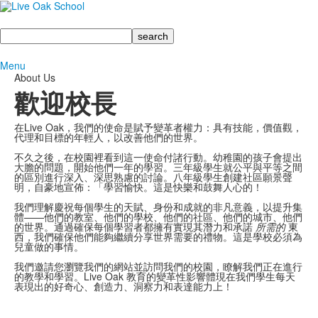
Search
Menu
About Us
歡迎校長
在Live Oak，我們的使命是賦予變革者權力：具有技能，價值觀，
代理和目標的年輕人，以改善他們的世界。
不久之後，在校園裡看到這一使命付諸行動。幼稚園的孩子會提出
大膽的問題，開始他們一年的學習。三年級學生就公平與平等之間
的區別進行深入、深思熟慮的討論。八年級學生創建社區願景聲
明，自豪地宣佈：「學習愉快。這是快樂和鼓舞人心的！
我們理解慶祝每個學生的天賦、身份和成就的非凡意義，以提升集
體——他們的教室、他們的學校、他們的社區、他們的城市、他們
的世界。通過確保每個學習者都擁有實現其潛力和承諾
所需的
東
西，我們確保他們能夠繼續分享世界需要的禮物。這是學校必須為
兒童做的事情。
我們邀請您瀏覽我們的網站並訪問我們的校園，瞭解我們正在進行
的教學和學習。Live Oak 教育的變革性影響體現在我們學生每天
表現出的好奇心、創造力、洞察力和表達能力上！