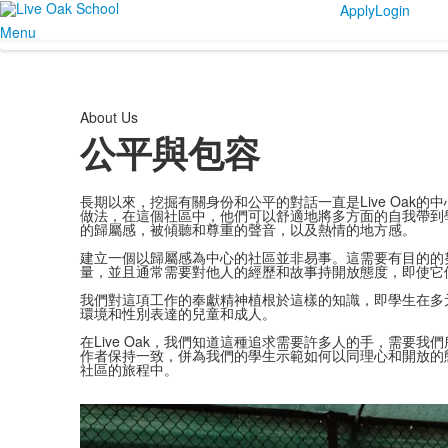
Apply
Login
Menu
About Us
公平與包容
長期以來，挖掘有關身份和公平的對話一直是Live Oak
做法，在這個社區中，他們可以舒適地將多方面的自我帶到
的歸屬感，被傾聽和尊重的聲音，以及熱情的地方感。
建立一個以歸屬感為中心的社區並非易事。這需要有目的的
量，並且通常需要對他人的經歷和故事持開放態度，即使它
我們對這項工作的奉獻精神植根於這樣的知識，即學生在多
環境和性別表達的兒童和成人。
在Live Oak，我們知道這種追求需要許多人的手，需要
作者保持一致，併為我們的學生示範如何以同理心和開放的態
社區的旅程中。