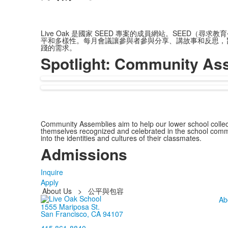
Live Oak 是國家 SEED 專案的成員網站。SEE
平和多樣性。每月會議讓參與者參與分享、講故事和反思，
踐的需求。
Spotlight: Community As
Community Assemblies aim to help our lower school collec
themselves recognized and celebrated in the school commun
into the identities and cultures of their classmates.
Admissions
Inquire
Apply
About Us
>
公平與包容
Ab
1555 Mariposa St.
San Francisco, CA 94107
415 861-8840