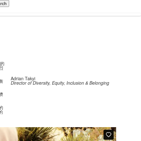
少的
烈
Adrian Takyi
衡
Director of Diversity, Equity, Inclusion & Belonging
濟
的
的